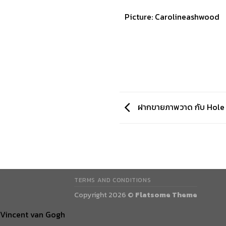
Picture: Carolineashwood
ฝากขายภาพวาด กับ Hole 
TERMS AND CONDITIONS
Copyright 2026 ©
Flatsome Theme
Vincent van Gogh