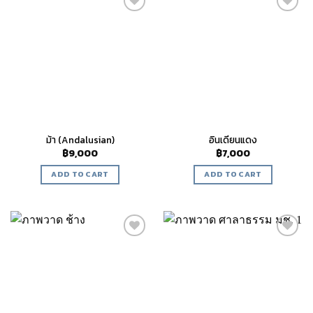
Add to
Add to
wishlist
wishlist
ม้า (Andalusian)
อินเดียนแดง
฿
9,000
฿
7,000
ADD TO CART
ADD TO CART
Add to
Add to
wishlist
wishlist