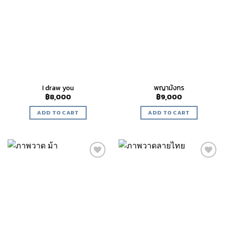
Add to
Add to
wishlist
wishlist
I draw you
พญามังกร
฿
8,000
฿
9,000
ADD TO CART
ADD TO CART
Add to
Add to
wishlist
wishlist