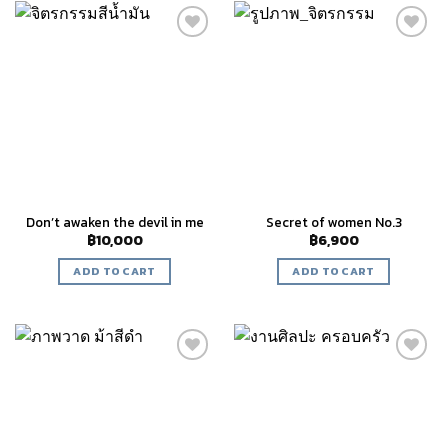
Add to
Add to
wishlist
wishlist
Don’t awaken the devil in me
Secret of women No.3
฿
10,000
฿
6,900
ADD TO CART
ADD TO CART
Add to
Add to
wishlist
wishlist