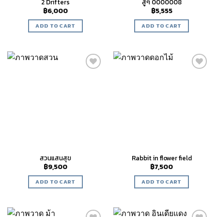
2 Drifters
สู้ๆ 0000008
฿
6,000
฿
5,555
ADD TO CART
ADD TO CART
Add to
Add to
wishlist
wishlist
สวนแสนสุข
Rabbit in flower field
฿
9,500
฿
7,500
ADD TO CART
ADD TO CART