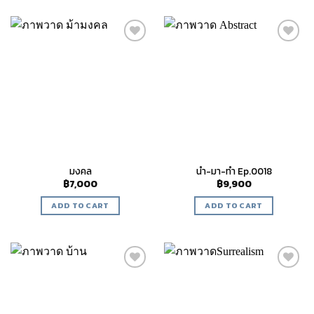
Add to
Add to
wishlist
wishlist
มงคล
นำ-มา-ทำ Ep.0018
฿
7,000
฿
9,900
ADD TO CART
ADD TO CART
Add to
Add to
wishlist
wishlist