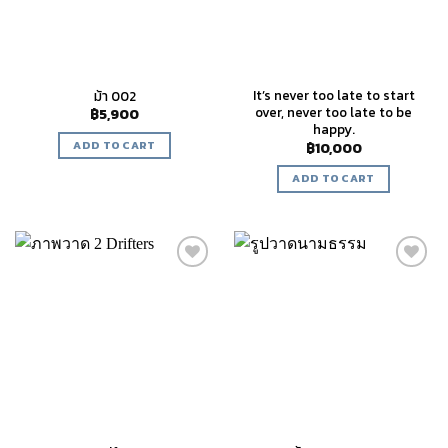
It’s never too late to start
ม้า 002
over, never too late to be
฿
5,900
happy.
ADD TO CART
฿
10,000
ADD TO CART
Add to
Add to
wishlist
wishlist