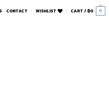
S
CONTACT
WISHLIST
CART /
฿
0
0