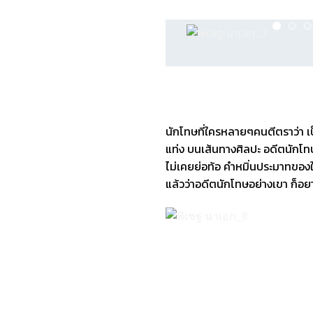
นักโทษที่ใครหลายๆคนตีตราว่า เป
แท่ง บน
เส้นทางศิลปะ
อดีตนักโทษ
ไม่เคยย่อท้อ คำหมิ่นประมาทของใค
แล้วว่าอดีตนักโทษอย่างเขา ก็อย