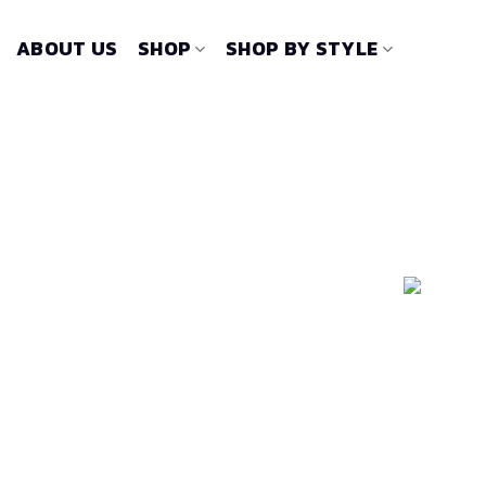
Skip
to
ABOUT US
SHOP
SHOP BY STYLE
content