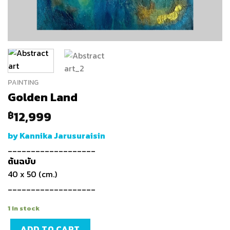
PAINTING
Golden Land
12,999
฿
by Kannika Jarusuraisin
___________________
ต้นฉบับ
40 x 50 (cm.)
___________________
1 in stock
ADD TO CART