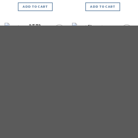
ADD TO CART
ADD TO CART
Add to
Add to
wishlist
wishlist
(Set) วิถีชนบทอีสาน
เสด็จจากดาวดึงส์ ปี2564
฿
35,000
฿
25,000
SELECT OPTIONS
ADD TO CART
TERMS AND CONDITIONS
Copyright 2026 ©
Flatsome Theme