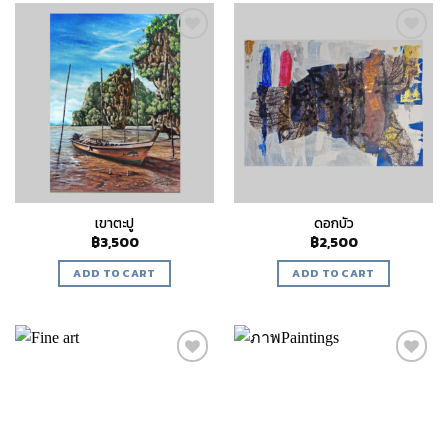
Add to
Add to
wishlist
wishlist
เขาตะปู
ดอกบัว
฿
3,500
฿
2,500
ADD TO CART
ADD TO CART
Add to
Add to
wishlist
wishlist