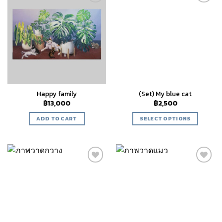
Add to
Add to
wishlist
wishlist
Happy​ family
(Set) My blue cat
฿
13,000
฿
2,500
ADD TO CART
SELECT OPTIONS
Add to
Add to
wishlist
wishlist