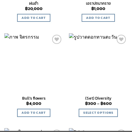
ฝนฮำ
เอราปถนาคราช
฿
20,000
฿
1,000
ADD TO CART
ADD TO CART
Add to
Add to
wishlist
wishlist
Bull’s flowers
(Set) Diversity
฿
4,000
฿
300
–
฿
600
ADD TO CART
SELECT OPTIONS