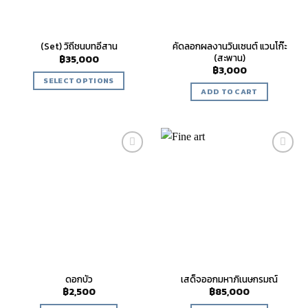
คัดลอกผลงานวินเซนต์ แวนโก๊ะ
(Set) วิถีชนบทอีสาน
(สะพาน)
฿
35,000
฿
3,000
SELECT OPTIONS
ADD TO CART
Add to
Add to
wishlist
wishlist
ดอกบัว
เสด็จออกมหาภิเนษกรมณ์
฿
2,500
฿
85,000