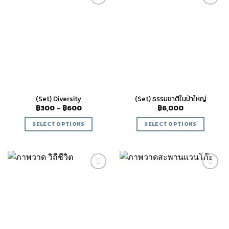
Add to
Add to
wishlist
wishlist
(Set) Diversity
(Set) ธรรมชาติในป่าใหญ่
฿
300
–
฿
600
฿
6,000
SELECT OPTIONS
SELECT OPTIONS
Add to
Add to
wishlist
wishlist