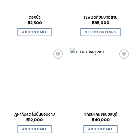
ดอกบัว
(Set) วิถีชนบทอีสาน
฿
2,500
฿
35,000
ADD TO CART
SELECT OPTIONS
Add to
Add to
wishlist
wishlist
ภูผากั้นลดลั่นชั้นซ้อนงาม
แกรนแคนยอนชลบุรี
฿
12,000
฿
40,000
ADD TO CART
ADD TO CART