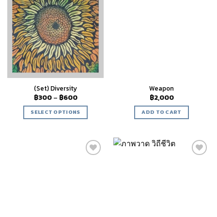
Add to
Add to
wishlist
wishlist
(Set) Diversity
Weapon
฿
300
–
฿
600
฿
2,000
SELECT OPTIONS
ADD TO CART
Add to
Add to
wishlist
wishlist