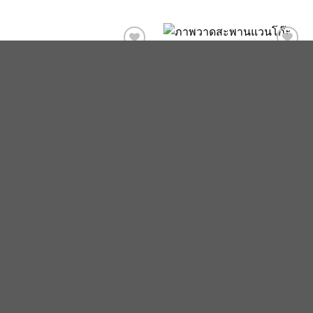
Add to
Add to
wishlist
wishlist
คัดลอกผลงานวินเซนต์ แวนโก๊ะ
Happy birthday
(สะพาน)
฿
800
฿
3,000
ADD TO CART
ADD TO CART
TERMS AND CONDITIONS
Copyright 2026 ©
Flatsome Theme