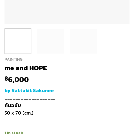
PAINTING
me and HOPE
6,000
฿
by Nattakit Sakunee
___________________
ต้นฉบับ
50 x 70 (cm.)
___________________
1 in stock