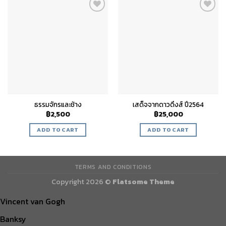
Add to
Add to
wishlist
wishlist
ธรรมจักรและช้าง
เสด็จจากดาวดึงส์ ปี2564
฿
2,500
฿
25,000
ADD TO CART
ADD TO CART
TERMS AND CONDITIONS
Copyright 2026 ©
Flatsome Theme
Vincent van Gogh
Banksy