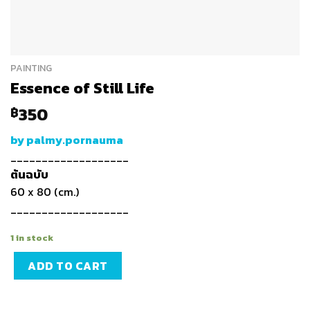
PAINTING
Essence of Still Life
350
฿
by palmy.pornauma
___________________
ต้นฉบับ
60 x 80 (cm.)
___________________
1 in stock
ADD TO CART