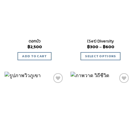
ดอกบัว
(Set) Diversity
฿
2,500
฿
300
–
฿
600
ADD TO CART
SELECT OPTIONS
Add to
Add to
wishlist
wishlist