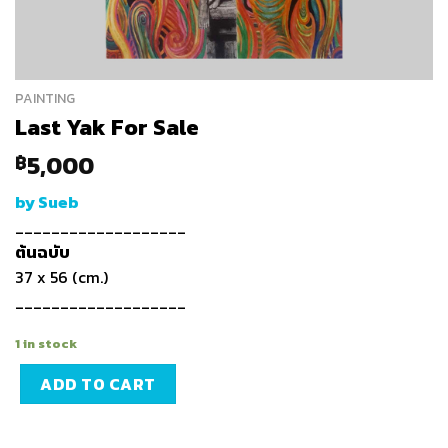
PAINTING
Last Yak For Sale
5,000
฿
by Sueb
___________________
ต้นฉบับ
37 x 56 (cm.)
___________________
1 in stock
ADD TO CART