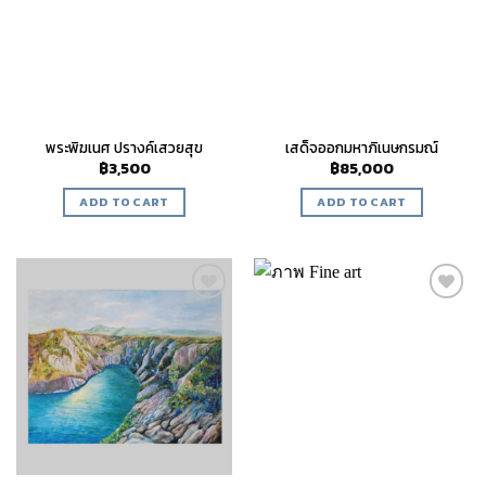
พระพิฆเนศ ปรางค์เสวยสุข
เสด็จออกมหาภิเนษกรมณ์
฿
3,500
฿
85,000
ADD TO CART
ADD TO CART
Add to
Add to
wishlist
wishlist